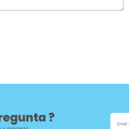
regunta ?
co y empieza