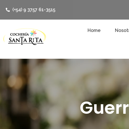
(+54) 9 3757 61-3515
Home
Nosot
Guer