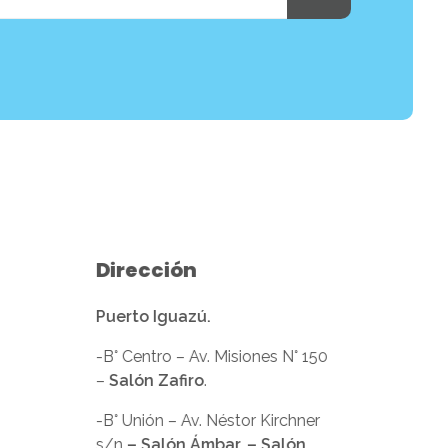
Dirección
Puerto Iguazú.
-B° Centro – Av. Misiones N° 150
–
Salón Zafiro
.
-B° Unión – Av. Néstor Kirchner
s/n
– Salón Ámbar. – Salón