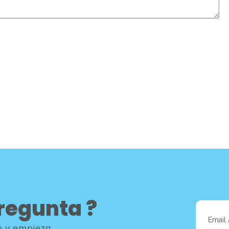
regunta ?
co y empieza