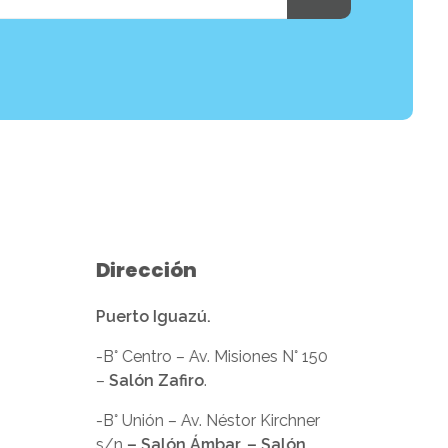
Dirección
Puerto Iguazú.
-B° Centro – Av. Misiones N° 150
–
Salón Zafiro
.
-B° Unión – Av. Néstor Kirchner
s/n
– Salón Ámbar. – Salón