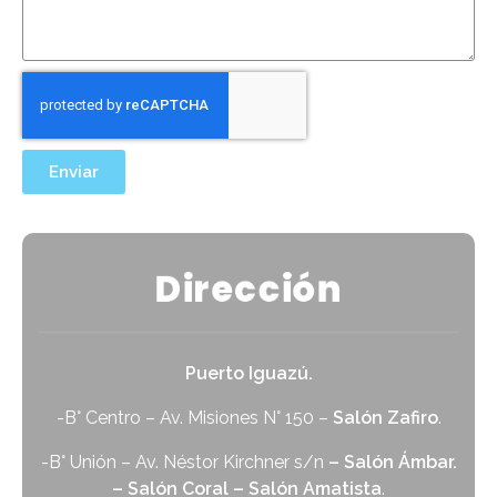
Enviar
Dirección
Puerto Iguazú.
-B° Centro – Av. Misiones N° 150 –
Salón Zafiro
.
-B° Unión – Av. Néstor Kirchner s/n
– Salón Ámbar.
– Salón Coral – Salón Amatista
.