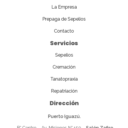
La Empresa
Prepaga de Sepelios
Contacto
Servicios
Sepelios
Cremación
Tanatopraxia
Repatriación
Dirección
Puerto Iguazú.
-B° Centro – Av. Misiones N° 150 –
Salón Zafiro
.