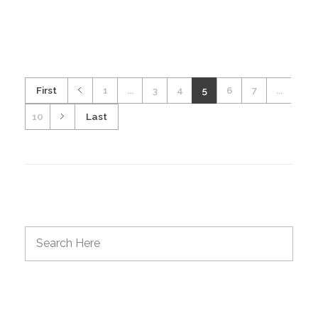
First
1
...
3
4
5
6
7
...
10
Last